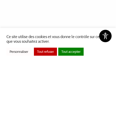
Ce site utilise des cookies et vous donne le contrôle sur ceux
que vous souhaitez activer.
Bienvenue à La Bastide Clairence
Personnaliser
Tout refuser
Tout accepter
BASTIDE GASCONNE ET NAVARRAISE CLASSÉE PARMI
LES "PLUS BEAUX VILLAGES DE FRANCE"
EN 1 CLIC
Cartes interactives