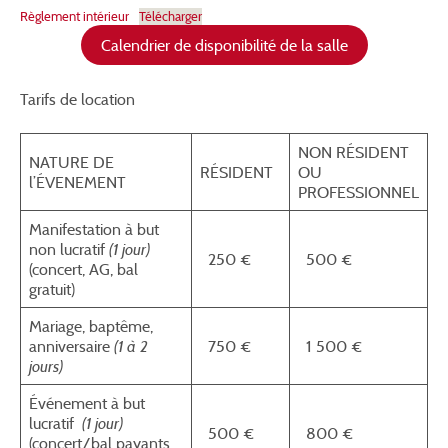
Règlement intérieur
Télécharger
Calendrier de disponibilité de la salle
Tarifs de location
NON RÉSIDENT
NATURE DE
RÉSIDENT
OU
l’ÉVENEMENT
PROFESSIONNEL
Manifestation à but
non lucratif
(1 jour)
250 €
500 €
(concert, AG, bal
gratuit)
Mariage, baptême,
anniversaire
(1 à 2
750 €
1 500 €
jours)
Événement à but
lucratif
(1 jour)
500 €
800 €
(concert/bal payants,