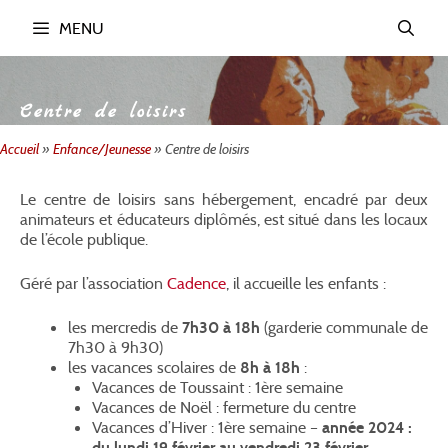
Aller
MENU
au
contenu
Centre de loisirs
Accueil
»
Enfance/Jeunesse
»
Centre de loisirs
Le centre de loisirs sans hébergement, encadré par deux
animateurs et éducateurs diplômés, est situé dans les locaux
de l’école publique.
Géré par l’association
Cadence
, il accueille les enfants :
les mercredis de
7h30 à 18h
(garderie communale de
7h30 à 9h30)
les vacances scolaires de
8h à 18h
:
Vacances de Toussaint : 1ère semaine
Vacances de Noël : fermeture du centre
Vacances d’Hiver : 1ère semaine –
année 2024 :
du lundi 19 février au vendredi 23 février