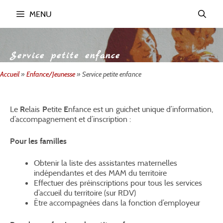
Aller
MENU
au
contenu
Service petite enfance
Accueil
»
Enfance/Jeunesse
»
Service petite enfance
Le
R
elais
P
etite
E
nfance est un guichet unique d’information,
d’accompagnement et d’inscription :
Pour les familles
Obtenir la liste des assistantes maternelles
indépendantes et des MAM du territoire
Effectuer des préinscriptions pour tous les services
d’accueil du territoire (sur RDV)
Être accompagnées dans la fonction d’employeur