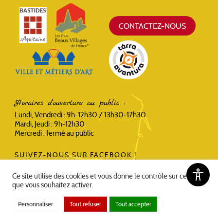
CONTACTEZ-NOUS
Horaires d'ouverture au public :
Lundi, Vendredi : 9h-12h30 / 13h30-17h30
Mardi, Jeudi : 9h-12h30
Mercredi : fermé au public
SUIVEZ-NOUS SUR FACEBOOK !
Ce site utilise des cookies et vous donne le contrôle sur ceux
que vous souhaitez activer.
Personnaliser
Tout refuser
Tout accepter
Accessibilité
Politique de confidentialité et mentions légales
Plan du site