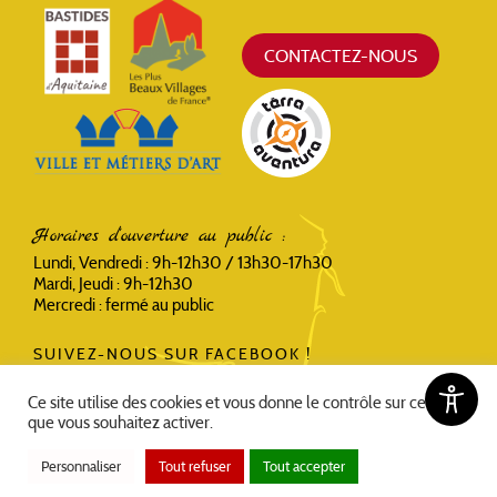
CONTACTEZ-NOUS
Horaires d'ouverture au public :
Lundi, Vendredi : 9h-12h30 / 13h30-17h30
Mardi, Jeudi : 9h-12h30
Mercredi : fermé au public
SUIVEZ-NOUS SUR FACEBOOK !
Ce site utilise des cookies et vous donne le contrôle sur ceux
que vous souhaitez activer.
Personnaliser
Tout refuser
Tout accepter
Accessibilité
Politique de confidentialité et mentions légales
Plan du site