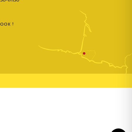
OOK !