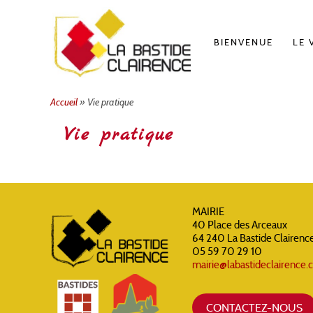
Aller
au
contenu
BIENVENUE
LE 
Accueil
»
Vie pratique
Vie pratique
MAIRIE
40 Place des Arceaux
64 240 La Bastide Clairenc
05 59 70 29 10
mairie@labastideclairence
CONTACTEZ-NOUS