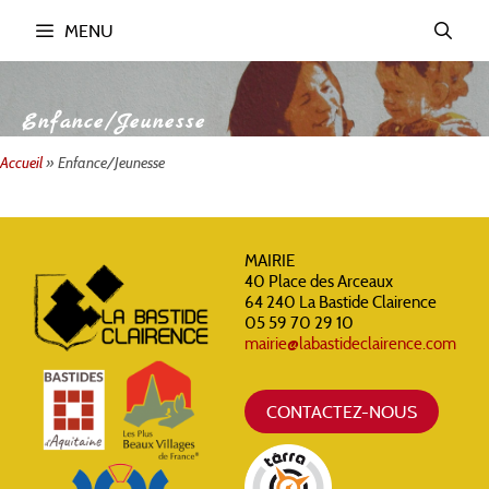
Aller
MENU
au
contenu
Enfance/Jeunesse
Accueil
»
Enfance/Jeunesse
MAIRIE
40 Place des Arceaux
64 240 La Bastide Clairence
05 59 70 29 10
mairie@labastideclairence.com
CONTACTEZ-NOUS