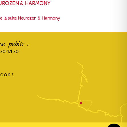
UROZEN & HARMONY
re la suite
Neurozen & Harmony
au public :
3h30-17h30
OOK !