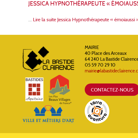
JESSICA HYPNOTHÉRAPEUTE « ÉMOIAUSS
…
Lire la suite
Jessica Hypnothérapeute « émoiaussi 
MAIRIE
40 Place des Arceaux
64 240 La Bastide Clairenc
05 59 70 29 10
mairie@labastideclairence
CONTACTEZ-NOUS