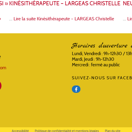
I »
KINÉSITHÉRAPEUTE – LARGEAS CHRISTELLE
NE
»
…
Lire la suite
Kinésithérapeute – LARGEAS Christelle
…
Li
Horaires d'ouverture 
Lundi, Vendredi : 9h-12h30 / 1
e
Mardi, Jeudi : 9h-12h30
Mercredi : fermé au public
.com
SUIVEZ-NOUS SUR FACEB
Accessibilité
Politique de confidentialité et mentions légales
Plan du site