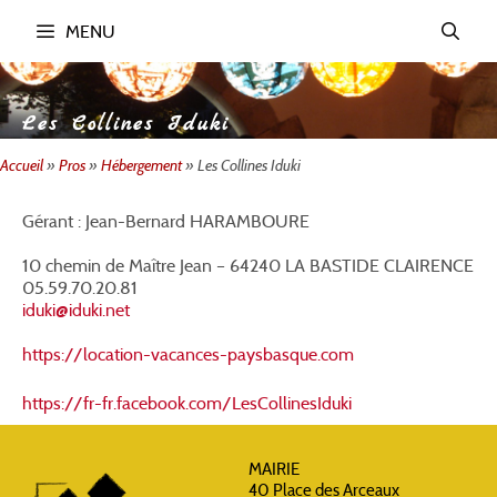
Aller
MENU
au
contenu
Les Collines Iduki
Accueil
»
Pros
»
Hébergement
»
Les Collines Iduki
Gérant : Jean-Bernard HARAMBOURE
10 chemin de Maître Jean – 64240 LA BASTIDE CLAIRENCE
05.59.70.20.81
iduki@iduki.net
https://location-vacances-paysbasque.com
https://fr-fr.facebook.com/LesCollinesIduki
MAIRIE
40 Place des Arceaux