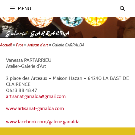
Aller
MENU
au
contenu
Galerie GARRALDA
Accueil
»
Pros
»
Artisan d'art
»
Galerie GARRALDA
Vanessa PARTARRIEU
Atelier-Galerie d’Art
2 place des Arceaux – Maison Hazan – 64240 LA BASTIDE
CLAIRENCE
06.13.88.48.47
artisanat.garralda@gmail.com
www.artisanat-garralda.com
www.facebook.com/galerie.garralda