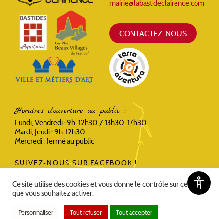
mairie@labastideclairence.com
CONTACTEZ-NOUS
Horaires d'ouverture au public :
Lundi, Vendredi : 9h-12h30 / 13h30-17h30
Mardi, Jeudi : 9h-12h30
Mercredi : fermé au public
SUIVEZ-NOUS SUR FACEBOOK !
Ce site utilise des cookies et vous donne le contrôle sur ceux
que vous souhaitez activer.
Personnaliser
Tout refuser
Tout accepter
Accessibilité
Politique de confidentialité et mentions légales
Plan du site