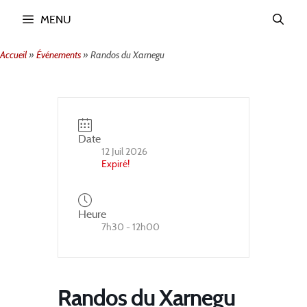
Aller
MENU
au
contenu
Accueil
»
Événements
»
Randos du Xarnegu
Date
12 Juil 2026
Expiré!
Heure
7h30 - 12h00
Randos du Xarnegu