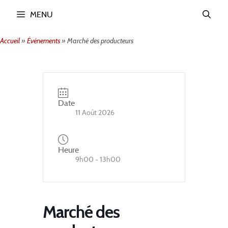
Aller
MENU
au
contenu
Accueil
»
Événements
»
Marché des producteurs
Date
11 Août 2026
Heure
9h00 - 13h00
Marché des