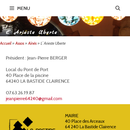
Aller
MENU
au
contenu
L’ Arieste Uberte
Accueil
»
Assos
»
Aînés
»
L’ Arieste Uberte
Président : Jean-Pierre BERGER
Local du Pont de Port
40 Place de la piscine
64240 LA BASTIDE CLAIRENCE
07.63.26.19.87
jeanpierre64240@gmail.com
MAIRIE
40 Place des Arceaux
64 240 La Bastide Clairence